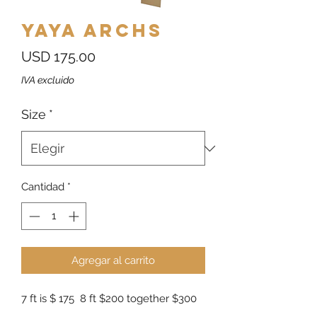
Yaya Archs
Precio
USD 175.00
IVA excluido
Size
*
Cantidad
*
Agregar al carrito
7 ft is $ 175 8 ft $200 together $300